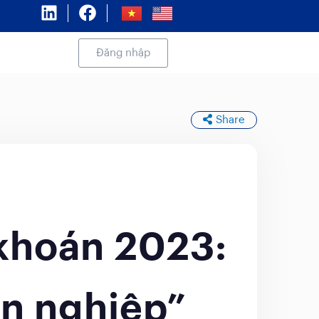
Đăng nhập
Share
 khoán 2023:
ên nghiệp”