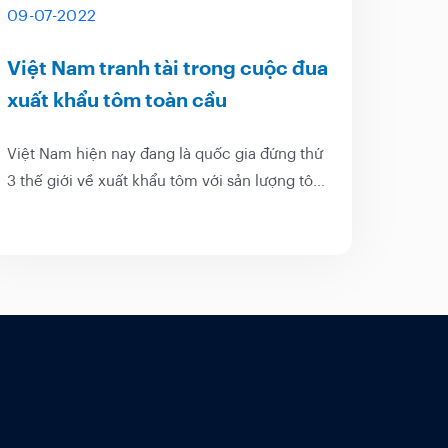
09-07-2022
Việt Nam tranh tài trong cuộc đua
xuất khẩu tôm toàn cầu
Việt Nam hiện nay đang là quốc gia đứng thứ
3 thế giới về xuất khẩu tôm với sản lượng tôm
xuất khẩu khoảng 900,000 tấn năm 2021. Đây
là thành quả của một quá trình phấn đấu và
phát triển bền bỉ trong nhiều năm, khi Việt
Nam ban...