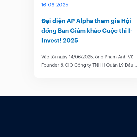
16-06-2025
Đại diện AP Alpha tham gia Hội
đồng Ban Giám khảo Cuộc thi I-
Invest! 2025
Vào tối ngày 14/06/2025, ông Phạm Anh Vũ -
Founder & CIO Công ty TNHH Quản Lý Đầu 
AP ALPHA đã góp mặt trong Cuộc thi I-
INVEST! 2025 dưới cương vị thành viên Hội
đồng Ban Giám Khảo. [caption
id="attachment_7021" align="aligncenter"
width="500"] Đêm Chung kết Cuộc thi I-
INVEST! 2025...