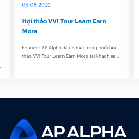
05-08-2022
Hội thảo VVI Tour Learn Earn
More
Founder AP Alpha đã có mặt trong buổi hội
thảo VVI Tour Learn Earn More tại khách sạn
Sheraton Sài Gòn vào tháng 7 vừa qua với vai
Tư
trò diễn giả trong toạ đàm "Fund Talks on
Vietnam stocks" cùng với hai chuyên gia đầu
tư hàng đầu khác là...