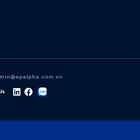
min@apalpha.com.vn
Us