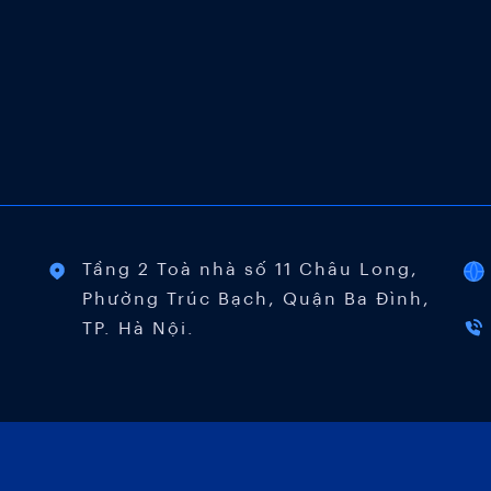
width="500"] Đêm Chung kết Cuộc thi I-
INVEST! 2025...
Tầng 2 Toà nhà số 11 Châu Long,
Phường Trúc Bạch, Quận Ba Đình,
TP. Hà Nội.