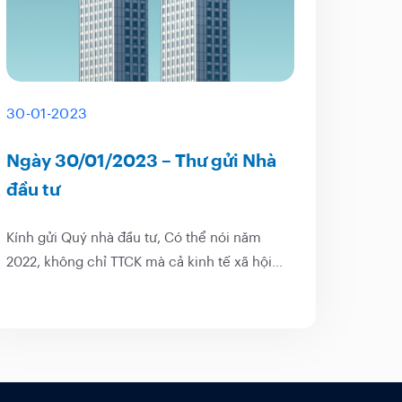
30-01-2023
Ngày 30/01/2023 – Thư gửi Nhà
đầu tư
Kính gửi Quý nhà đầu tư, Có thể nói năm
2022, không chỉ TTCK mà cả kinh tế xã hội
Việt Nam cũng có những diễn biến hết sức
bất ngờ. Mặc dù tổng kết cả năm 2022, các
yếu tố vĩ mô trọng yếu như lạm phát tỷ giá
vẫn...