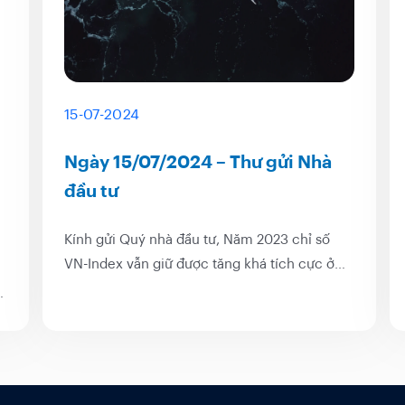
15-07-2024
Ngày 15/07/2024 – Thư gửi Nhà
đầu tư
Kính gửi Quý nhà đầu tư, Năm 2023 chỉ số
VN-Index vẫn giữ được tăng khá tích cực ở
mức 12,2% ngay cả khi có một đợt điều chỉnh
Tư
khá mạnh vào tháng 9-10/2023 khiến VN-
Index giảm tới 17%. Với diễn biến khá tương
tự, 6 tháng đầu năm 2024 chỉ...