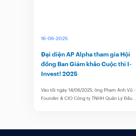
16-06-2025
Đại diện AP Alpha tham gia Hội
đồng Ban Giám khảo Cuộc thi I-
Invest! 2025
Vào tối ngày 14/06/2025, ông Phạm Anh Vũ -
Founder & CIO Công ty TNHH Quản Lý Đầu 
AP ALPHA đã góp mặt trong Cuộc thi I-
INVEST! 2025 dưới cương vị thành viên Hội
đồng Ban Giám Khảo. [caption
id="attachment_7021" align="aligncenter"